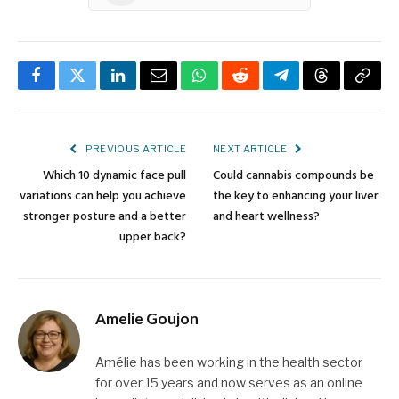
Facebook
Twitter
LinkedIn
Email
WhatsApp
Reddit
Telegram
Threads
Copy
Link
PREVIOUS ARTICLE
NEXT ARTICLE
Which 10 dynamic face pull
Could cannabis compounds be
variations can help you achieve
the key to enhancing your liver
stronger posture and a better
and heart wellness?
upper back?
Amelie Goujon
Amélie has been working in the health sector
for over 15 years and now serves as an online