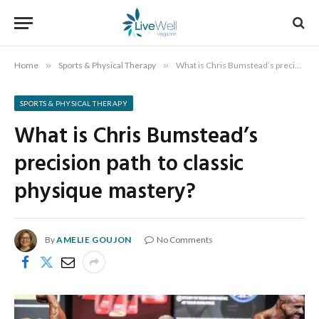
Home
»
Sports & Physical Therapy
»
What is Chris Bumstead’s precision path to classic physique mastery?
SPORTS & PHYSICAL THERAPY
What is Chris Bumstead’s
precision path to classic
physique mastery?
By
AMELIE GOUJON
No Comments