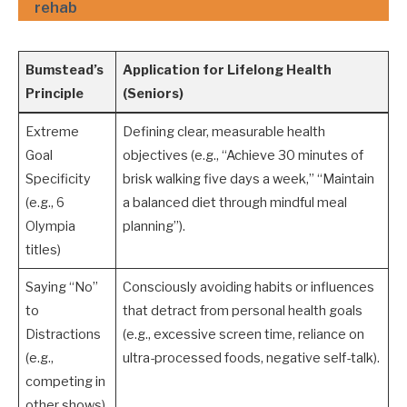
rehab
Bumstead’s
Application for Lifelong Health
Principle
(Seniors)
Extreme
Defining clear, measurable health
Goal
objectives (e.g., “Achieve 30 minutes of
Specificity
brisk walking five days a week,” “Maintain
(e.g., 6
a balanced diet through mindful meal
Olympia
planning”).
titles)
Saying “No”
Consciously avoiding habits or influences
to
that detract from personal health goals
Distractions
(e.g., excessive screen time, reliance on
(e.g.,
ultra-processed foods, negative self-talk).
competing in
other shows)