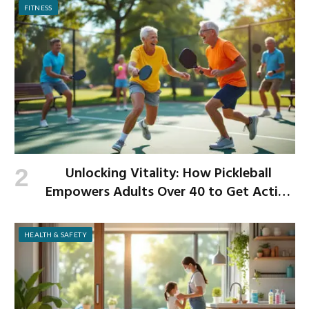
FITNESS
Unlocking Vitality: How Pickleball
Empowers Adults Over 40 to Get Active
and Build Strength
HEALTH & SAFETY